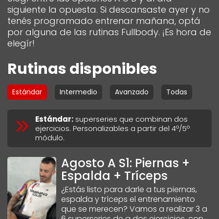
siguiente la opuesta. Si descansaste ayer y no
tenés programado entrenar mañana, optá
por alguna de las rutinas Fullbody. ¡Es hora de
elegír!
Rutinas disponibles
Estándar
Intermedio
Avanzado
Todas
Estándar
:
superseries que combinan dos
ejercicios. Personalizables a partir del 4º/5º
módulo.
Agosto A S1: Piernas +
Espalda + Tríceps
¿Estás listo para darle a tus piernas,
espalda y tríceps el entrenamiento
que se merecen? Vamos a realizar 3 a
6 superseries de a dos ejercicios, con