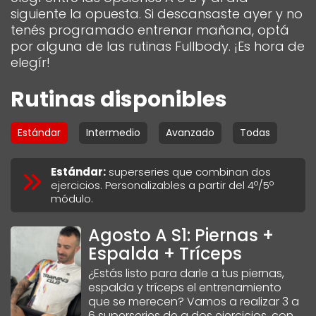
siguiente la opuesta. Si descansaste ayer y no
tenés programado entrenar mañana, optá
por alguna de las rutinas Fullbody. ¡Es hora de
elegír!
Rutinas disponibles
Estándar
Intermedio
Avanzado
Todas
Estándar
:
superseries que combinan dos
ejercicios. Personalizables a partir del 4º/5º
módulo.
Agosto A S1: Piernas +
Espalda + Tríceps
¿Estás listo para darle a tus piernas,
espalda y tríceps el entrenamiento
que se merecen? Vamos a realizar 3 a
6 superseries de a dos ejercicios, con