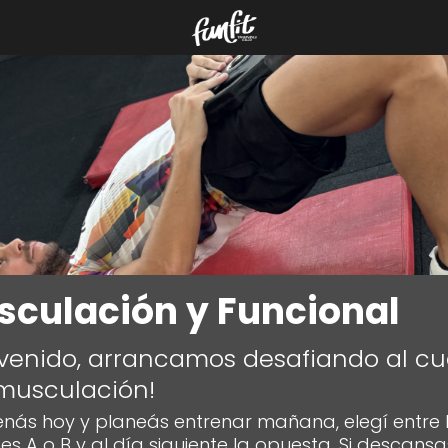
culación y Funcional
nvenido, arrancamos desafiando al c
musculación!
renás hoy y planeás entrenar mañana, elegí entre 
es A o B y al día siguiente la opuesta. Si descansa