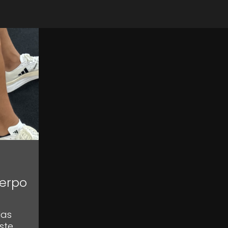
uerpo
las
ste