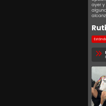
ayer y
alguna
alcanz
Rut
Estánd