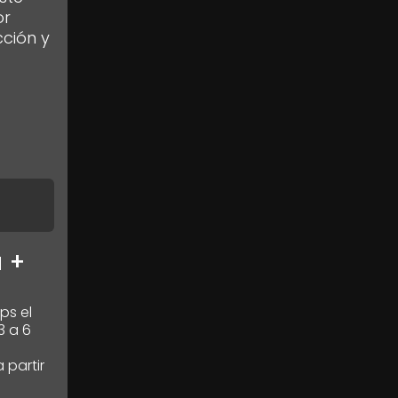
or
cción y
a +
ps el
3 a 6
 partir