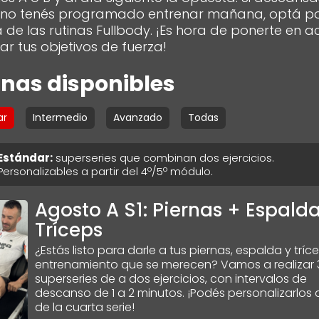
 no tenés programado entrenar mañana, optá p
 de las rutinas Fullbody. ¡Es hora de ponerte en a
ar tus objetivos de fuerza!
inas disponibles
ar
Intermedio
Avanzado
Todas
Estándar
:
superseries que combinan dos ejercicios.
Personalizables a partir del 4º/5º módulo.
Agosto A S1: Piernas + Espald
Tríceps
¿Estás listo para darle a tus piernas, espalda y tríce
entrenamiento que se merecen? Vamos a realizar 
superseries de a dos ejercicios, con intervalos de
descanso de 1 a 2 minutos. ¡Podés personalizarlos a
de la cuarta serie!